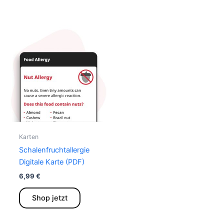
Karten
Schalenfruchtallergie
Digitale Karte (PDF)
6,99
€
Dieses
Shop jetzt
Produkt
weist