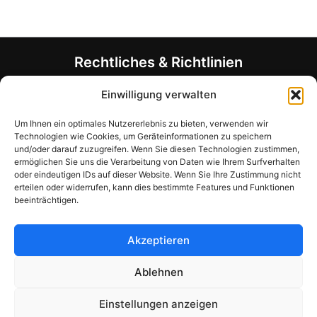
mehrere
Varianten
auf.
Die
Rechtliches & Richtlinien
Optionen
können
Allgemeine Geschäftsbedingungen (AGB)
Einwilligung verwalten
auf
Datenschutzerklärung
der
Um Ihnen ein optimales Nutzererlebnis zu bieten, verwenden wir
Rückerstattungsrichtlinie
Technologien wie Cookies, um Geräteinformationen zu speichern
Produktseite
Allergen- und Ernährungshinweis
und/oder darauf zuzugreifen. Wenn Sie diesen Technologien zustimmen,
gewählt
Unternehmensinformationen
ermöglichen Sie uns die Verarbeitung von Daten wie Ihrem Surfverhalten
werden
oder eindeutigen IDs auf dieser Website. Wenn Sie Ihre Zustimmung nicht
Haben Sie Fragen?
erteilen oder widerrufen, kann dies bestimmte Features und Funktionen
beeinträchtigen.
Kontakt-Formular
support@mymealcards.com
Akzeptieren
+358 (0) 40 7317040
Ablehnen
Einstellungen anzeigen