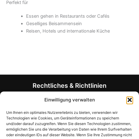
Perfekt für
Essen gehen in Restaurants oder Cafés
Geselliges Beisammensein
Reisen, Hotels und internationale Küche
Rechtliches & Richtlinien
Allgemeine Geschäftsbedingungen (AGB)
Einwilligung verwalten
Datenschutzerklärung
Um Ihnen ein optimales Nutzererlebnis zu bieten, verwenden wir
Rückerstattungsrichtlinie
Technologien wie Cookies, um Geräteinformationen zu speichern
Allergen- und Ernährungshinweis
und/oder darauf zuzugreifen. Wenn Sie diesen Technologien zustimmen,
Unternehmensinformationen
ermöglichen Sie uns die Verarbeitung von Daten wie Ihrem Surfverhalten
oder eindeutigen IDs auf dieser Website. Wenn Sie Ihre Zustimmung nicht