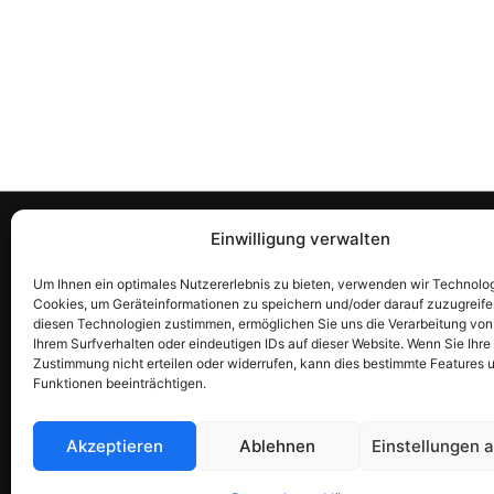
Rechtliches & Richtlinien
Habe
Einwilligung verwalten
Allgemeine Geschäftsbedingungen
Kontak
Um Ihnen ein optimales Nutzererlebnis zu bieten, verwenden wir Technolo
Cookies, um Geräteinformationen zu speichern und/oder darauf zuzugreife
(AGB)
suppo
diesen Technologien zustimmen, ermöglichen Sie uns die Verarbeitung vo
Datenschutzerklärung
+358 
Ihrem Surfverhalten oder eindeutigen IDs auf dieser Website. Wenn Sie Ihre
Zustimmung nicht erteilen oder widerrufen, kann dies bestimmte Features 
Rückerstattungsrichtlinie
Funktionen beeinträchtigen.
Allergen- und Ernährungshinweis
Unternehmensinformationen
Akzeptieren
Ablehnen
Einstellungen 