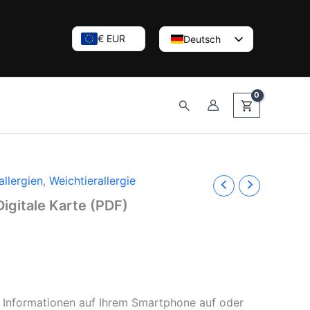
€ EUR
Deutsch
English (UK)
Nederlands
Suchen
llergien
,
Weichtierallergie
Digitale Karte (PDF)
 Informationen auf Ihrem Smartphone auf oder