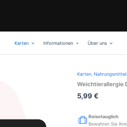
Karten
Informationen
Über uns
Karten
,
Nahrungsmittela
Weichtierallergie 
5,99
€
Reisetauglich
Bewahren Sie Ihre