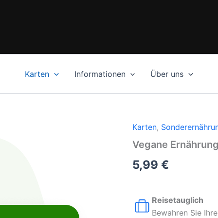
Karten
Informationen
Über uns
Karten
,
Sonderernähru
Vegane Ernährung 
5,99
€
Reisetauglich
Bewahren Sie Ihre