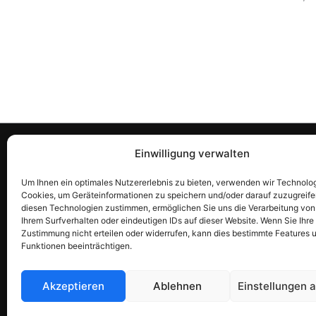
Rechtliches & Richtlinien
Habe
Einwilligung verwalten
Allgemeine Geschäftsbedingungen
Kontak
Um Ihnen ein optimales Nutzererlebnis zu bieten, verwenden wir Technolo
Cookies, um Geräteinformationen zu speichern und/oder darauf zuzugreife
(AGB)
suppo
diesen Technologien zustimmen, ermöglichen Sie uns die Verarbeitung vo
Datenschutzerklärung
+358 
Ihrem Surfverhalten oder eindeutigen IDs auf dieser Website. Wenn Sie Ihre
Zustimmung nicht erteilen oder widerrufen, kann dies bestimmte Features 
Rückerstattungsrichtlinie
Funktionen beeinträchtigen.
Allergen- und Ernährungshinweis
Unternehmensinformationen
Akzeptieren
Ablehnen
Einstellungen 