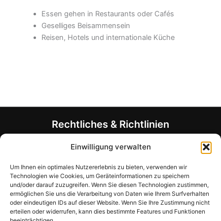
Essen gehen in Restaurants oder Cafés
Geselliges Beisammensein
Reisen, Hotels und internationale Küche
Rechtliches & Richtlinien
Allgemeine Geschäftsbedingungen (AGB)
Einwilligung verwalten
Datenschutzerklärung
Um Ihnen ein optimales Nutzererlebnis zu bieten, verwenden wir
Rückerstattungsrichtlinie
Technologien wie Cookies, um Geräteinformationen zu speichern
Allergen- und Ernährungshinweis
und/oder darauf zuzugreifen. Wenn Sie diesen Technologien zustimmen,
Unternehmensinformationen
ermöglichen Sie uns die Verarbeitung von Daten wie Ihrem Surfverhalten
oder eindeutigen IDs auf dieser Website. Wenn Sie Ihre Zustimmung nicht
Haben Sie Fragen?
erteilen oder widerrufen, kann dies bestimmte Features und Funktionen
beeinträchtigen.