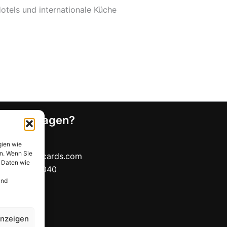
Hotels und internationale Küche
n Sie Fragen?
t-Formular
gien wie
n. Wenn Sie
rt@mymealcards.com
n Daten wie
(0) 40 7317040
und
anzeigen