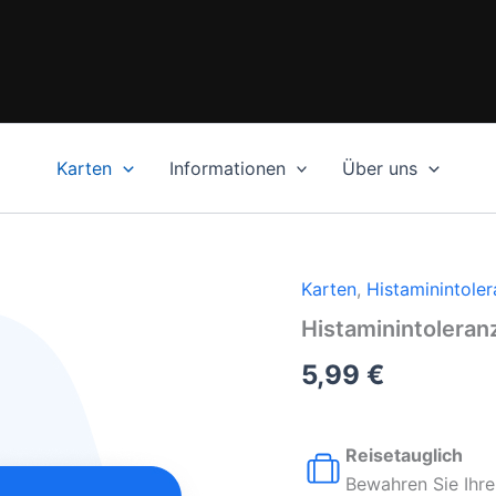
Karten
Informationen
Über uns
Karten
,
Histaminintole
Histaminintoleranz
5,99
€
Reisetauglich
Bewahren Sie Ihre