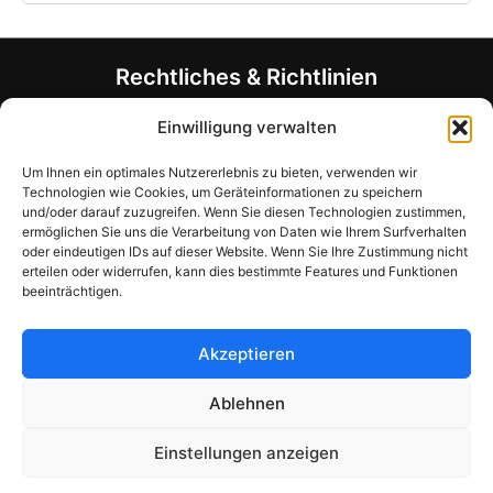
Rechtliches & Richtlinien
Allgemeine Geschäftsbedingungen (AGB)
Einwilligung verwalten
Datenschutzerklärung
Um Ihnen ein optimales Nutzererlebnis zu bieten, verwenden wir
Rückerstattungsrichtlinie
Technologien wie Cookies, um Geräteinformationen zu speichern
Allergen- und Ernährungshinweis
und/oder darauf zuzugreifen. Wenn Sie diesen Technologien zustimmen,
Unternehmensinformationen
ermöglichen Sie uns die Verarbeitung von Daten wie Ihrem Surfverhalten
oder eindeutigen IDs auf dieser Website. Wenn Sie Ihre Zustimmung nicht
Haben Sie Fragen?
erteilen oder widerrufen, kann dies bestimmte Features und Funktionen
beeinträchtigen.
Kontakt-Formular
support@mymealcards.com
Akzeptieren
+358 (0) 40 7317040
Ablehnen
Einstellungen anzeigen
Copyright © 2026 My Meal Cards