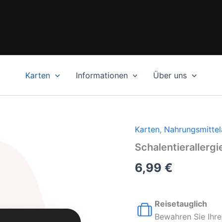
Karten
Informationen
Über uns
Karten
,
Nahrungsmittela
Schalentierallergi
6,99
€
Reisetauglich
Bewahren Sie Ihre