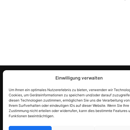
Rechtliches & Richtlinien
Habe
Einwilligung verwalten
Allgemeine Geschäftsbedingungen
Kontak
Um Ihnen ein optimales Nutzererlebnis zu bieten, verwenden wir Technolo
Cookies, um Geräteinformationen zu speichern und/oder darauf zuzugreife
(AGB)
suppo
diesen Technologien zustimmen, ermöglichen Sie uns die Verarbeitung vo
Datenschutzerklärung
+358 
Ihrem Surfverhalten oder eindeutigen IDs auf dieser Website. Wenn Sie Ihre
Zustimmung nicht erteilen oder widerrufen, kann dies bestimmte Features 
Rückerstattungsrichtlinie
Funktionen beeinträchtigen.
Allergen- und Ernährungshinweis
Unternehmensinformationen