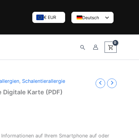
€ EUR
Deutsch
English (UK)
Nederlands
Suchen
llergien
,
Schalentierallergie
e Digitale Karte (PDF)
 Informationen auf Ihrem Smartphone auf oder