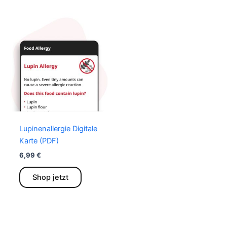
Lupinenallergie Digitale
Karte (PDF)
6,99
€
Dieses
Shop jetzt
Produkt
weist
mehrere
Varianten