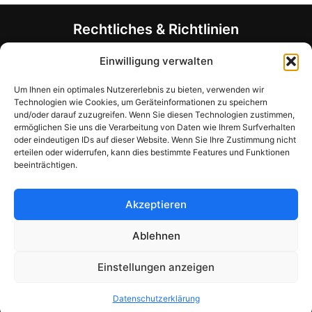
auf.
Die
Rechtliches & Richtlinien
Optionen
können
Allgemeine Geschäftsbedingungen (AGB)
Einwilligung verwalten
auf
Datenschutzerklärung
der
Um Ihnen ein optimales Nutzererlebnis zu bieten, verwenden wir
Rückerstattungsrichtlinie
Technologien wie Cookies, um Geräteinformationen zu speichern
Produktseite
Allergen- und Ernährungshinweis
und/oder darauf zuzugreifen. Wenn Sie diesen Technologien zustimmen,
gewählt
Unternehmensinformationen
ermöglichen Sie uns die Verarbeitung von Daten wie Ihrem Surfverhalten
werden
oder eindeutigen IDs auf dieser Website. Wenn Sie Ihre Zustimmung nicht
Haben Sie Fragen?
erteilen oder widerrufen, kann dies bestimmte Features und Funktionen
beeinträchtigen.
Kontakt-Formular
support@mymealcards.com
Akzeptieren
+358 (0) 40 7317040
Ablehnen
Einstellungen anzeigen
Copyright © 2026 My Meal Cards
Datenschutzerklärung