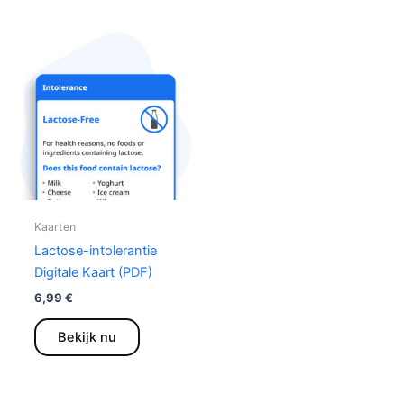
Kaarten
Lactose-intolerantie
Digitale Kaart (PDF)
6,99
€
Dit
Bekijk nu
product
heeft
meerdere