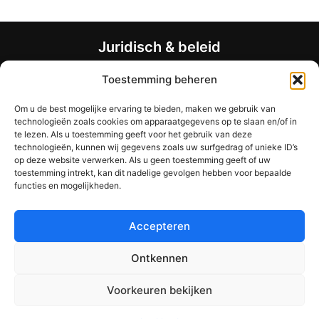
variaties.
Deze
optie
Juridisch & beleid
kan
worden
Algemene voorwaarden
Toestemming beheren
gekozen
Privacybeleid
op
Om u de best mogelijke ervaring te bieden, maken we gebruik van
Restitutiebeleid
technologieën zoals cookies om apparaatgegevens op te slaan en/of in
de
Allergenen- en voedingsdisclaimer
te lezen. Als u toestemming geeft voor het gebruik van deze
productpagina
Bedrijfsinformatie
technologieën, kunnen wij gegevens zoals uw surfgedrag of unieke ID’s
op deze website verwerken. Als u geen toestemming geeft of uw
Vragen?
toestemming intrekt, kan dit nadelige gevolgen hebben voor bepaalde
functies en mogelijkheden.
Contactformulier
support@mymealcards.com
Accepteren
+358 (0) 40 7317040
Ontkennen
Voorkeuren bekijken
Copyright © 2026 My Meal Cards