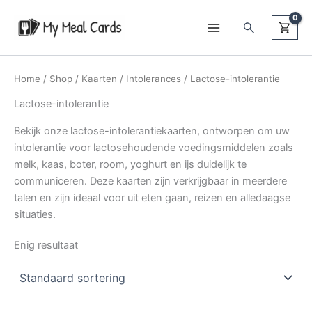
Ga
Zoeken
naar
de
inhoud
Home
/
Shop
/
Kaarten
/
Intolerances
/ Lactose-intolerantie
Lactose-intolerantie
Bekijk onze lactose-intolerantiekaarten, ontworpen om uw
intolerantie voor lactosehoudende voedingsmiddelen zoals
melk, kaas, boter, room, yoghurt en ijs duidelijk te
communiceren. Deze kaarten zijn verkrijgbaar in meerdere
talen en zijn ideaal voor uit eten gaan, reizen en alledaagse
situaties.
Enig resultaat