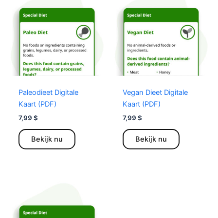
optie
optie
kan
kan
worden
worden
gekozen
gekozen
op
op
de
de
productpagina
productpag
Paleodieet Digitale
Vegan Dieet Digitale
Kaart (PDF)
Kaart (PDF)
7,99
$
7,99
$
Dit
Dit
Bekijk nu
Bekijk nu
product
product
heeft
heeft
meerdere
meerdere
variaties.
variaties.
Deze
Deze
optie
optie
kan
kan