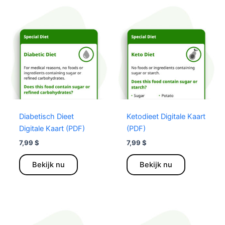
Diabetisch Dieet
Ketodieet Digitale Kaart
Digitale Kaart (PDF)
(PDF)
7,99
$
7,99
$
Dit
Dit
Bekijk nu
Bekijk nu
product
product
heeft
heeft
meerdere
meerdere
variaties.
variaties.
Deze
Deze